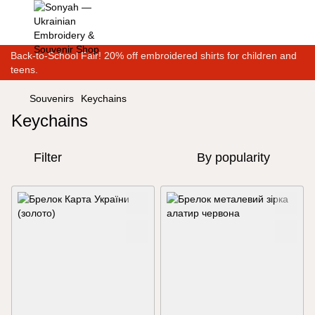
Back-to-School Fair! 20% off embroidered shirts for children and
teens.
Souvenirs
Keychains
Keychains
Filter
By popularity