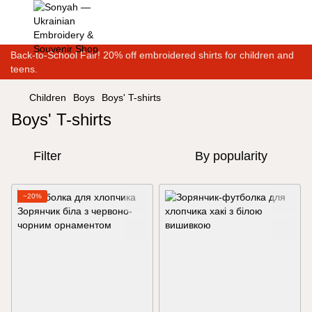
Back-to-School Fair! 20% off embroidered shirts for children and
teens.
Children
Boys
Boys' T-shirts
Boys' T-shirts
Filter
By popularity
−20%