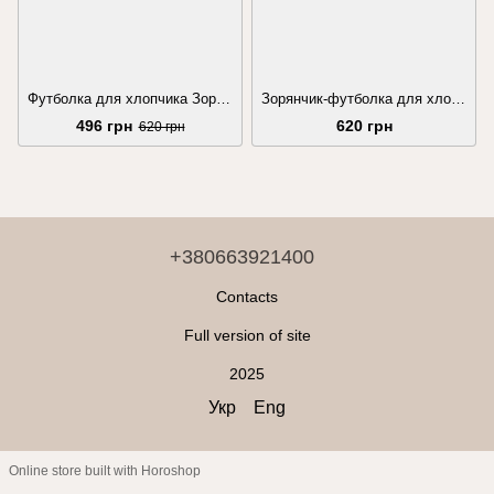
Футболка для хлопчика Зорянчик біла з червоно-чорним орнаментом
Зорянчик-футболка для хлопчика хакі з білою вишивкою
496 грн
620 грн
620 грн
+380663921400
Contacts
Full version of site
2025
Укр
Eng
Online store built with Horoshop