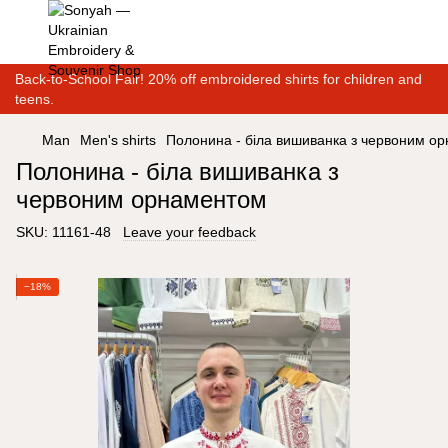
Back-to-School Fair! 20% off embroidered shirts for children and
teens.
Man
Men's shirts
Полонина - біла вишиванка з червоним о
Полонина - біла вишиванка з
червоним орнаментом
SKU:
11161-48
Leave your feedback
−18%