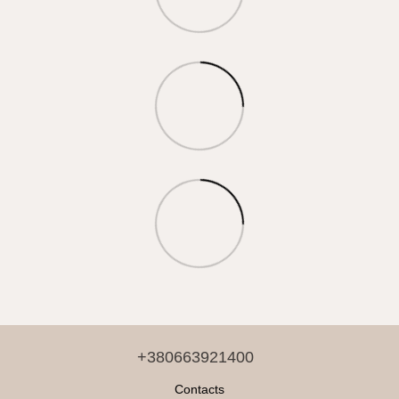
+380663921400
Contacts