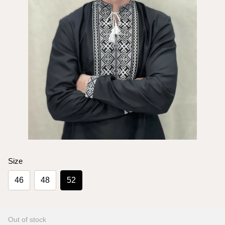
Size
46
48
52
Out of stock