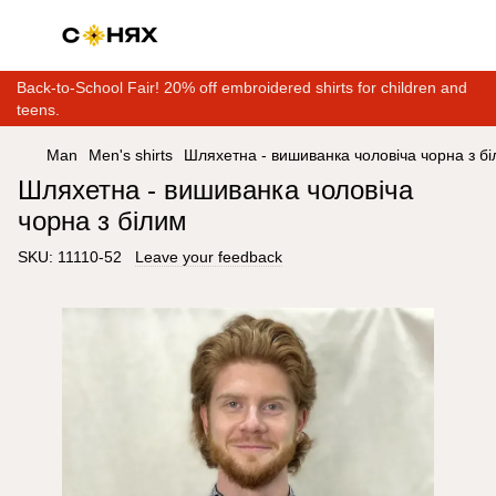
Back-to-School Fair! 20% off embroidered shirts for children and
teens.
Man
Men's shirts
Шляхетна - вишиванка чоловіча чорна з б
Шляхетна - вишиванка чоловіча
чорна з білим
SKU:
11110-52
Leave your feedback