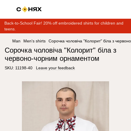
Back-to-School Fair! 20% off embroidered shirts for children and
teens.
Man
Men's shirts
Сорочка чоловіча "Колорит" біла з черво
Сорочка чоловіча "Колорит" біла з
червоно-чорним орнаментом
SKU:
11198-40
Leave your feedback