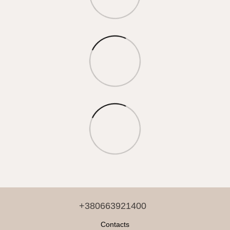
+380663921400
Contacts