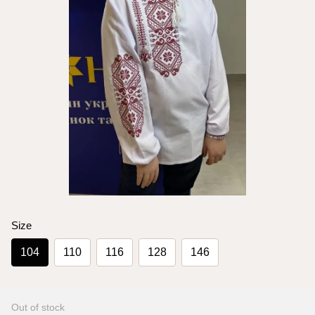
Size
104
110
116
128
146
Out of stock