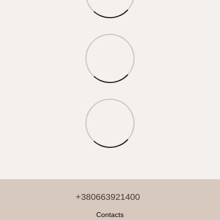
+380663921400
Contacts