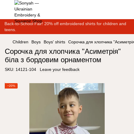
Back-to-School Fair! 20% off embroidered shirts for children and
teens.
Children
Boys
Boys' shirts
Сорочка для хлопчика "Асиметрі
Сорочка для хлопчика "Асиметрія"
біла з бордовим орнаментом
SKU:
14121-104
Leave your feedback
−20%