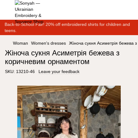
Back-to-School Fair! 20% off embroidered shirts for children and
teens.
Woman
Women's dresses
Жіноча сукня Асиметрія бежева 
Жіноча сукня Асиметрія бежева з
коричневим орнаментом
SKU:
13210-46
Leave your feedback