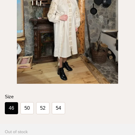
Size
46
50
52
54
Out of stock