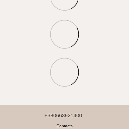
+380663921400
Contacts