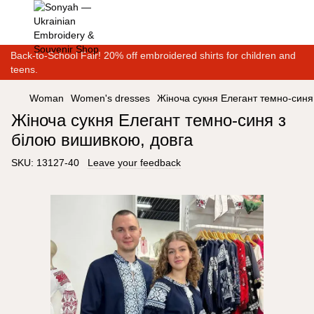
Back-to-School Fair! 20% off embroidered shirts for children and
teens.
Woman
Women's dresses
Жіноча сукня Елегант темно-синя
Жіноча сукня Елегант темно-синя з
білою вишивкою, довга
SKU:
13127-40
Leave your feedback