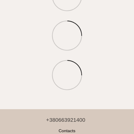
+380663921400
Contacts