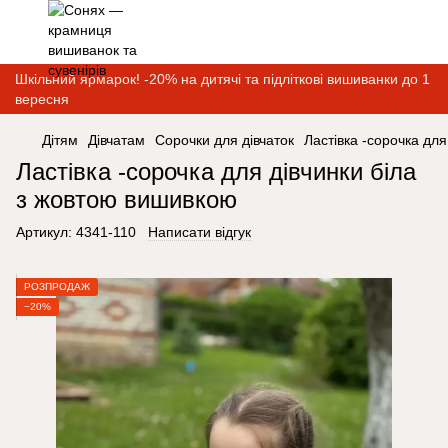
Шкільний ярмарок! -20% на дитячі та підліткові вишиванки до 1
вересня
Дітям
Дівчатам
Сорочки для дівчаток
Ластівка -сорочка дл
Ластівка -сорочка для дівчинки біла
з жовтою вишивкою
Артикул:
4341-110
Написати відгук
РОЗПРОДАЖ
−20%