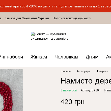
кільний ярмарок! -20% на дитячі та підліткові вишиванки до 1 верес
а
Знижка для Захисників України
Політика конфіденційності
йні набори
Жінкам
Чоловікам
Дітям
А
Головна
Аксесуари
Прикраси
Намисто дере
В наявності
Артикул: 7104
Напи
420 грн