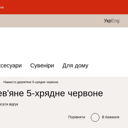
ня
Укр
Eng
ксесуари
Сувеніри
Для дому
Намисто дерев'яне 5-хрядне червоне
в'яне 5-хрядне червоне
сати відгук
Порівняти
В бажання