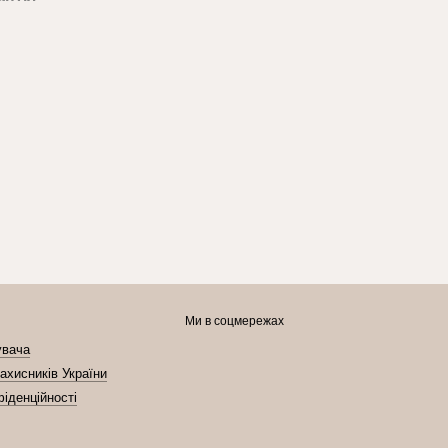
Ми в соцмережах
увача
ахисників України
фіденційності