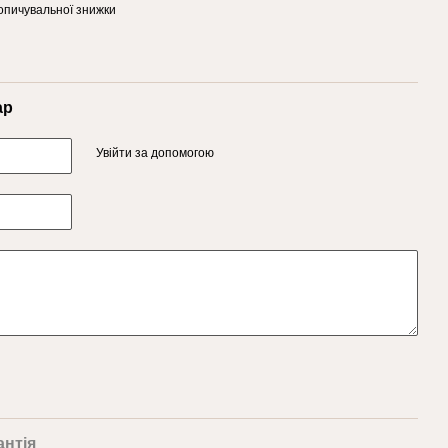
опичувальної знижки
ар
Увійти за допомогою
антія