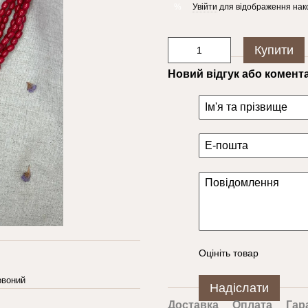
Увійти
для відображення нак
%
Купити
Новий відгук або комент
Оцініть товар
рвоний
Надіслати
Доставка
Оплата
Гар