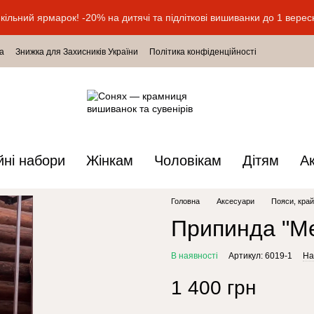
кільний ярмарок! -20% на дитячі та підліткові вишиванки до 1 верес
а
Знижка для Захисників України
Політика конфіденційності
йні набори
Жінкам
Чоловікам
Дітям
А
Головна
Аксесуари
Пояси, край
Припинда "Ме
В наявності
Артикул: 6019-1
На
1 400 грн