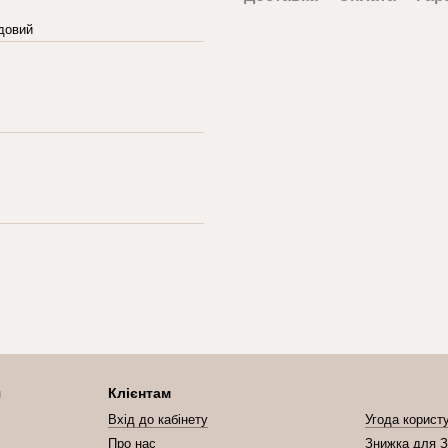
довий
я
Клієнтам
Вхід до кабінету
Угода корист
Про нас
Знижка для З