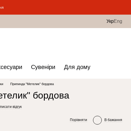
ня
Укр
Eng
ксесуари
Сувеніри
Для дому
ки
Припинда "Метелик" бордова
телик" бордова
писати відгук
Порівняти
В бажання