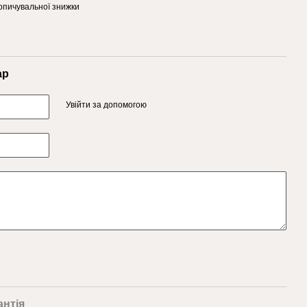
опичувальної знижки
ар
Увійти за допомогою
антія