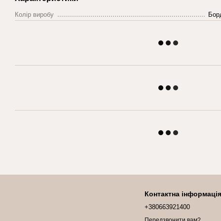
Колір виробу
Бор
Контактна інформаці
+380663921400
Передзвонити вам?