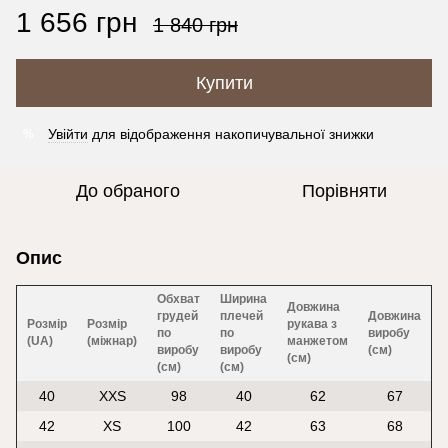
1 656 грн
1 840 грн
Купити
Увійти
для відображення накопичувальної знижки
%
До обраного
Порівняти
Опис
Обхват
Ширина
Довжина
грудей
плечей
Довжина
Розмір
Розмір
рукава з
по
по
виробу
(UA)
(міжнар)
манжетом
виробу
виробу
(см)
(см)
(см)
(см)
40
XXS
98
40
62
67
42
XS
100
42
63
68