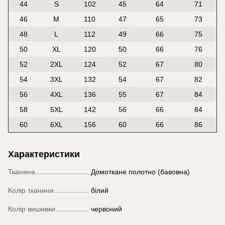
44
S
102
45
64
71
46
M
110
47
65
73
48
L
112
49
66
75
50
XL
120
50
66
76
52
2XL
124
52
67
80
54
3XL
132
54
67
82
56
4XL
136
55
67
84
58
5XL
142
56
66
84
60
6XL
156
60
66
86
Характеристики
Тканина
Домоткане полотно (бавовна)
Колір тканини
білий
Колір вишивки
червоний