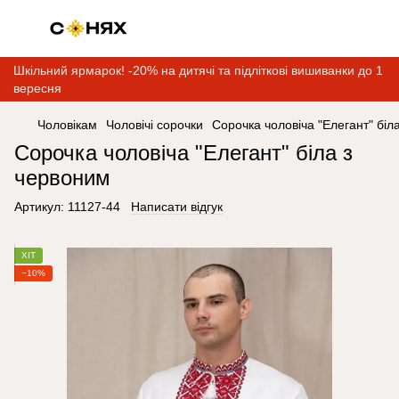
Шкільний ярмарок! -20% на дитячі та підліткові вишиванки до 1
вересня
Чоловікам
Чоловічі сорочки
Сорочка чоловіча "Елегант" біл
Сорочка чоловіча "Елегант" біла з
червоним
Артикул:
11127-44
Написати відгук
ХІТ
−10%