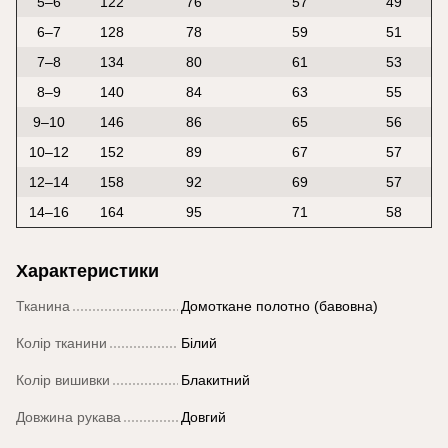
5–6
122
76
57
49
6–7
128
78
59
51
7–8
134
80
61
53
8–9
140
84
63
55
9–10
146
86
65
56
10–12
152
89
67
57
12–14
158
92
69
57
14–16
164
95
71
58
Характеристики
Тканина
Домоткане полотно (бавовна)
Колір тканини
Білий
Колір вишивки
Блакитний
Довжина рукава
Довгий