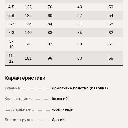
4-5
122
76
43
50
5-6
128
80
47
54
6-7
134
84
51
58
7-8
140
88
55
62
9-
146
92
59
66
10
11-
152
96
63
66
12
Характеристики
Тканина
Домоткане полотно (бавовна)
Колір тканини
бежевий
Колір вишивки
коричневий
Довжина рукава
Довгий