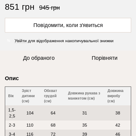
851 грн
945 грн
Повідомити, коли з'явиться
Увійти
для відображення накопичувальної знижки
%
До обраного
Порівняти
Опис
Зріст
Обхват
Довжина
Довжина рукава з
Вік
дитини
грудей
виробу
манжетом (см)
(см)
(см)
(см)
1,5-
104
64
31
38
2,5
2-3
110
68
35
42
3-4
116
72
39
46