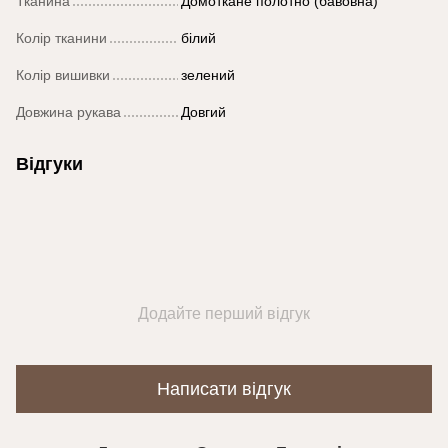
Тканина
Домоткане полотно (бавовна)
Колір тканини
білий
Колір вишивки
зелений
Довжина рукава
Довгий
Відгуки
Додайте перший відгук
Написати відгук