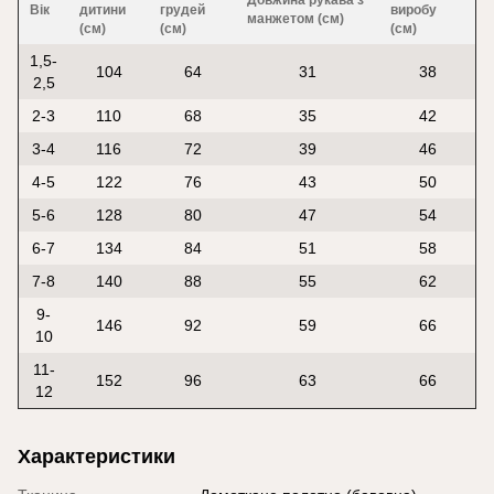
Довжина рукава з
Вік
дитини
грудей
виробу
манжетом (см)
(см)
(см)
(см)
1,5-
104
64
31
38
2,5
2-3
110
68
35
42
3-4
116
72
39
46
4-5
122
76
43
50
5-6
128
80
47
54
6-7
134
84
51
58
7-8
140
88
55
62
9-
146
92
59
66
10
11-
152
96
63
66
12
Характеристики