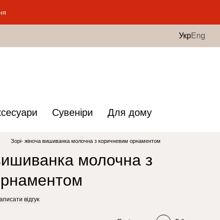
ня
Укр
Eng
ксесуари
Сувеніри
Для дому
Зорі- жіноча вишиванка молочна з коричневим орнаментом
 вишиванка молочна з
орнаментом
аписати відгук