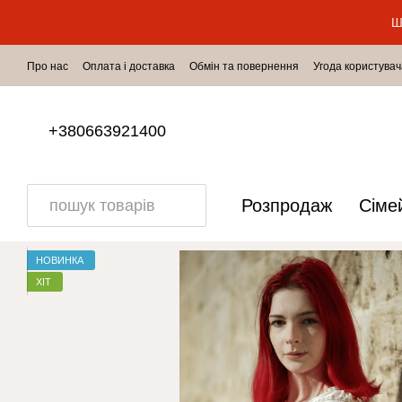
Перейти до основного контенту
Ш
Про нас
Оплата і доставка
Обмін та повернення
Угода користувач
+380663921400
Розпродаж
Сіме
НОВИНКА
ХІТ