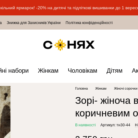
кільний ярмарок! -20% на дитячі та підліткові вишиванки до 1 верес
а
Знижка для Захисників України
Політика конфіденційності
йні набори
Жінкам
Чоловікам
Дітям
А
Головна
Жінкам
Жіночі сорочки
Зорі- жіноча
коричневим 
В наявності
Артикул: тн30-44
Н