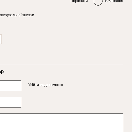
Порівняти
В бажання
опичувальної знижки
ар
Увійти за допомогою