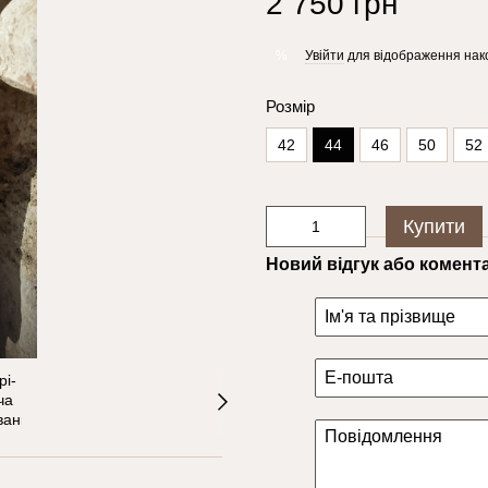
2 750 грн
Увійти
для відображення нак
%
Розмір
42
44
46
50
52
Купити
Новий відгук або комент